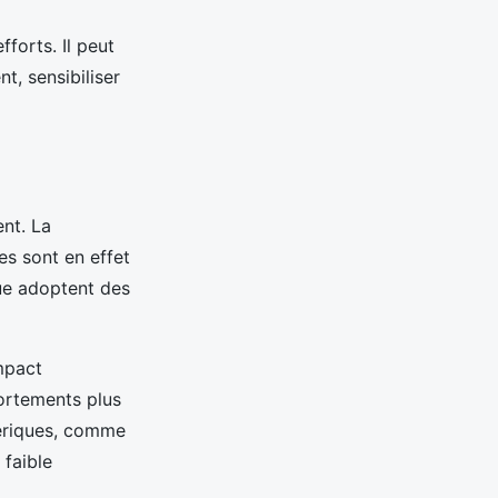
forts. Il peut
t, sensibiliser
nt. La
s sont en effet
que adoptent des
impact
ortements plus
mériques, comme
 faible