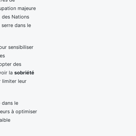
upation majeure
t des Nations
 serre dans le
our sensibiliser
les
dopter des
oir la
sobriété
limiter leur
 dans le
eurs à optimiser
aible