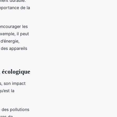
ment durable.
importance de la
encourager les
xemple, il peut
d’énergie,
n des appareils
n écologique
s, son impact
u’est la
 des pollutions
tres de