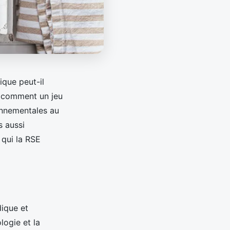
que peut-il
, comment un jeu
onnementales au
s aussi
 qui la RSE
dique et
logie et la