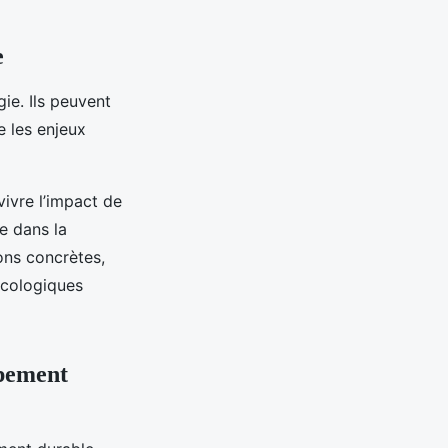
e
gie. Ils peuvent
e les enjeux
vivre l’impact de
e dans la
ons concrètes,
écologiques
ppement