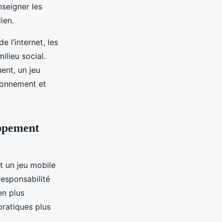
nseigner les
ien.
 l’internet, les
ilieu social.
uent, un jeu
ironnement et
oppement
t un jeu mobile
responsabilité
en plus
pratiques plus