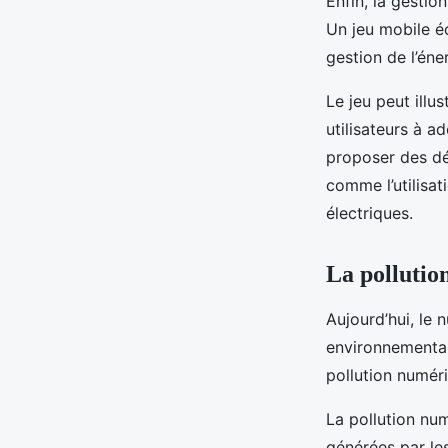
Enfin, la gesti
Un jeu mobile éc
gestion de l’éne
Le jeu peut ill
utilisateurs à 
proposer des dé
comme l’utilisat
électriques.
La pollutio
Aujourd’hui, le
environnemental 
pollution numér
La pollution nu
générées par le