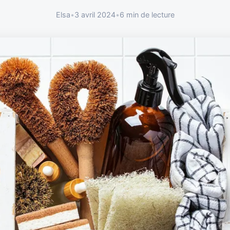
Elsa
•
3 avril 2024
•
6 min de lecture