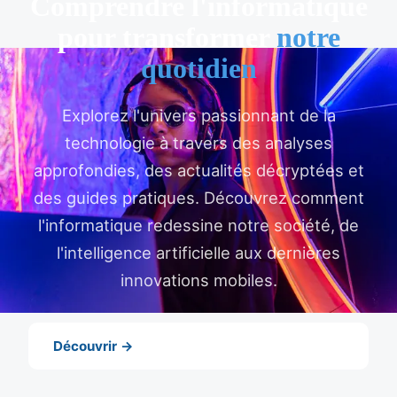
Comprendre l'informatique
pour transformer
notre
quotidien
Explorez l'univers passionnant de la
technologie à travers des analyses
approfondies, des actualités décryptées et
des guides pratiques. Découvrez comment
l'informatique redessine notre société, de
l'intelligence artificielle aux dernières
innovations mobiles.
Découvrir →